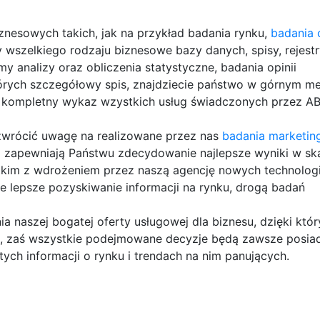
znesowych takich, jak na przykład badania rynku,
badania o
 wszelkiego rodzaju biznesowe bazy danych, spisy, rejestr
 analizy oraz obliczenia statystyczne, badania opinii
tórych szczegółowy spis, znajdziecie państwo w górnym m
e kompletny wykaz wzystkich usług świadczonych przez ABS
e zwrócić uwagę na realizowane przez nas
badania marketi
ą zapewniają Państwu zdecydowanie najlepsze wyniki w ska
tkim z wdrożeniem przez naszą agencję nowych technologi
 lepsze pozyskiwanie informacji na rynku, drogą badań
a naszej bogatej oferty usługowej dla biznesu, dzięki któ
tu, zaś wszystkie podejmowane decyzje będą zawsze posia
tych informacji o rynku i trendach na nim panujących.