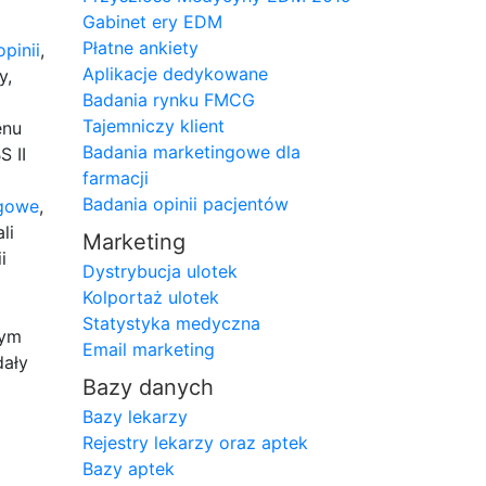
Gabinet ery EDM
Płatne ankiety
pinii
,
Aplikacje dedykowane
y,
Badania rynku FMCG
Tajemniczy klient
enu
Badania marketingowe dla
 II
farmacji
Badania opinii pacjentów
ngowe
,
li
Marketing
i
Dystrybucja ulotek
Kolportaż ulotek
Statystyka medyczna
rym
Email marketing
dały
Bazy danych
Bazy lekarzy
Rejestry lekarzy oraz aptek
Bazy aptek